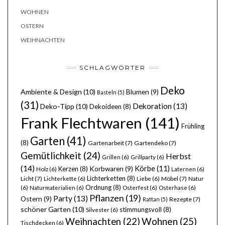
WOHNEN
OSTERN
WEIHNACHTEN
SCHLAGWÖRTER
Deko
Ambiente & Design
(10)
Blumen
(9)
Basteln
(5)
(31)
Dekoration
(13)
Deko-Tipp
(10)
Dekoideen
(8)
Frank Flechtwaren
(141)
Frühling
Garten
(41)
(8)
Gartenarbeit
(7)
Gartendeko
(7)
Gemütlichkeit
(24)
Herbst
Grillen
(6)
Grillparty
(6)
(14)
Körbe
(11)
Kerzen
(8)
Korbwaren
(9)
Holz
(6)
Laternen
(6)
Lichterketten
(8)
Licht
(7)
Möbel
(7)
Lichterkette
(6)
Liebe
(6)
Natur
Ordnung
(8)
(6)
Naturmaterialien
(6)
Osterfest
(6)
Osterhase
(6)
Pflanzen
(19)
Party
(13)
Ostern
(9)
Rezepte
(7)
Rattan
(5)
schöner Garten
(10)
stimmungsvoll
(8)
Silvester
(6)
Wohnen
(25)
Weihnachten
(22)
Tischdecken
(6)