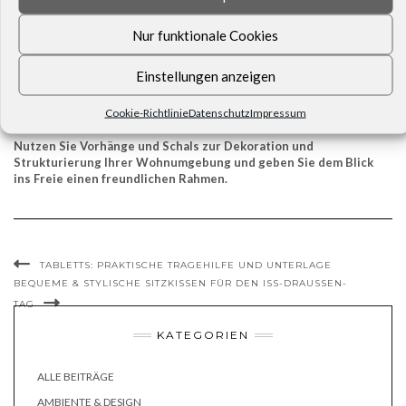
Beiderseits sollten an der Tür keine Gegenstände oder
Möbel
Nur funktionale Cookies
sein, an denen die
Fäden sich verfangen
könnten.
Die Fäden sollten nicht auf dem Boden schleifen; dort können sie
schnell zu Fußangeln werden
.
Einstellungen anzeigen
Befestigen Sie seitlich an der Tür eine Schlaufe, mit der
Sie den
Vorhang bei Bedarf raffen
und fixieren können, etwa bei
Cookie-Richtlinie
Datenschutz
Impressum
Transporten von einem Zimmern ins andere.
Nutzen Sie Vorhänge und Schals zur Dekoration und
Strukturierung Ihrer Wohnumgebung und geben Sie dem Blick
ins Freie einen freundlichen Rahmen.
TABLETTS: PRAKTISCHE TRAGEHILFE UND UNTERLAGE
BEQUEME & STYLISCHE SITZKISSEN FÜR DEN ISS-DRAUSSEN-T
AG
KATEGORIEN
ALLE BEITRÄGE
AMBIENTE & DESIGN