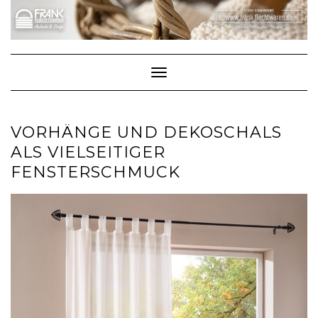
Skip
to
content
Toggle Navigation
VORHÄNGE UND DEKOSCHALS
ALS VIELSEITIGER
FENSTERSCHMUCK