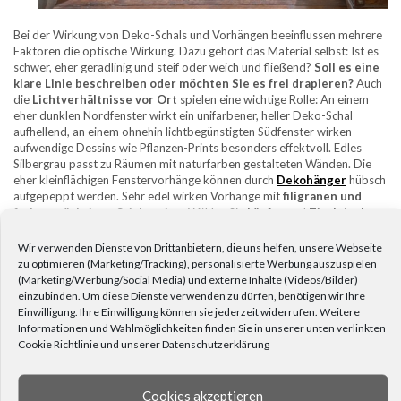
Bei der Wirkung von Deko-Schals und Vorhängen beeinflussen mehrere
Faktoren die optische Wirkung. Dazu gehört das Material selbst: Ist es
schwer, eher geradlinig und steif oder weich und fließend?
Soll es eine
klare Linie beschreiben oder möchten Sie es frei drapieren?
Auch
die
Lichtverhältnisse vor Ort
spielen eine wichtige Rolle: An einem
eher dunklen Nordfenster wirkt ein unifarbener, heller Deko-Schal
aufhellend, an einem ohnehin lichtbegünstigten Südfenster wirken
aufwendige Dessins wie Pflanzen-Prints besonders effektvoll. Edles
Silbergrau passt zu Räumen mit naturfarben gestalteten Wänden. Die
eher kleinflächigen Fenstervorhänge können durch
Dekohänger
hübsch
aufgepeppt werden. Sehr edel wirken Vorhänge mit
filigranen und
farbenprächtigen Stickereien
. Wählen Sie
Läufer
und
Tischdecken
in passendem Look, schaffen Sie ein stimmiges Bild im ganzen Zimmer.
Wir verwenden Dienste von Drittanbietern, die uns helfen, unsere Webseite
WAS MUSS ICH BEI TÜRVORHÄNGEN
zu optimieren (Marketing/Tracking), personalisierte Werbung auszuspielen
BEACHTEN?
(Marketing/Werbung/Social Media) und externe Inhalte (Videos/Bilder)
einzubinden. Um diese Dienste verwenden zu dürfen, benötigen wir Ihre
Türvorhänge in Form von Perlenschnüren, Bambusstücken oder
Einwilligung. Ihre Einwilligung können sie jederzeit widerrufen. Weitere
Papierringen sind dekorative Hingucker. Sie sind ideal für Türrahmen,
Informationen und Wahlmöglichkeiten finden Sie in unserer unten verlinkten
bei denen zwischen den
Räumen ein leichter Sichtschutz gewollt
Cookie Richtlinie und unserer Datenschutzerklärung
ist, eine massive Tür aber unpraktisch wäre.
Typische Orte für
Perlengardinen sind zum Beispiel der Durchgang zwischen
Küche
und
Wohnzimmer oder Wohnung und
Garten
– dort fungieren feine
Cookies akzeptieren
Türvorhänge auch als Fliegengitter. Beachten Sie beim Aufhängen: