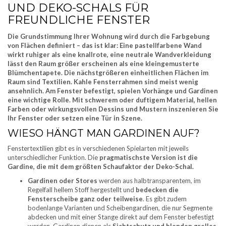
UND DEKO-SCHALS FÜR
FREUNDLICHE FENSTER
Die Grundstimmung Ihrer Wohnung wird durch die Farbgebung
von Flächen definiert – das ist klar: Eine pastellfarbene Wand
wirkt ruhiger als eine knallrote, eine neutrale Wandverkleidung
lässt den Raum größer erscheinen als eine kleingemusterte
Blümchentapete. Die nächstgrößeren einheitlichen Flächen im
Raum sind Textilien. Kahle Fensterrahmen sind meist wenig
ansehnlich. Am Fenster befestigt, spielen Vorhänge und Gardinen
eine wichtige Rolle. Mit schwerem oder duftigem Material, hellen
Farben oder wirkungsvollen Dessins und Mustern inszenieren Sie
Ihr Fenster oder setzen eine Tür in Szene.
WIESO HÄNGT MAN GARDINEN AUF?
Fenstertextilien gibt es in verschiedenen Spielarten mit jeweils
unterschiedlicher Funktion. Die
pragmatischste Version ist die
Gardine, die mit dem größten Schaufaktor der Deko-Schal.
Gardinen oder Stores
werden aus halbtransparentem, im
Regelfall hellem Stoff hergestellt und
bedecken die
Fensterscheibe ganz oder teilweise
. Es gibt zudem
bodenlange Varianten und Scheibengardinen, die nur Segmente
abdecken und mit einer Stange direkt auf dem Fenster befestigt
werden. Gardinen dienen als
Sichtschutz und blenden grelles