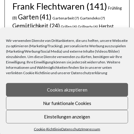
Frank Flechtwaren
(141)
Frühling
Garten
(41)
(8)
Gartenarbeit
(7)
Gartendeko
(7)
Gemütlichkeit
(24)
Herbst
Grillen
(6)
Grillparty
(6)
(14)
Körbe
(11)
Kerzen
(8)
Korbwaren
(9)
Holz
(6)
Laternen
(6)
Lichterketten
(8)
Licht
(7)
Möbel
(7)
Lichterkette
(6)
Liebe
(6)
Natur
Wir verwenden Dienste von Drittanbietern, die uns helfen, unsere Webseite
Ordnung
(8)
(6)
Naturmaterialien
(6)
Osterfest
(6)
Osterhase
(6)
zu optimieren (Marketing/Tracking), personalisierte Werbung auszuspielen
Pflanzen
(19)
Party
(13)
(Marketing/Werbung/Social Media) und externe Inhalte (Videos/Bilder)
Ostern
(9)
Rezepte
(7)
Rattan
(5)
einzubinden. Um diese Dienste verwenden zu dürfen, benötigen wir Ihre
schöner Garten
(10)
stimmungsvoll
(8)
Silvester
(6)
Einwilligung. Ihre Einwilligung können sie jederzeit widerrufen. Weitere
Wohnen
(25)
Weihnachten
(22)
Tischdecken
(6)
Informationen und Wahlmöglichkeiten finden Sie in unserer unten
Zuhause
(23)
verlinkten Cookie Richtlinie und unserer Datenschutzerklärung
Wärme
(6)
Übertöpfe
(6)
Cookies akzeptieren
Nur funktionale Cookies
Einstellungen anzeigen
FRAGEN, ANREGUNGEN, WÜNSCHE?
Cookie-Richtlinie
Datenschutz
Impressum