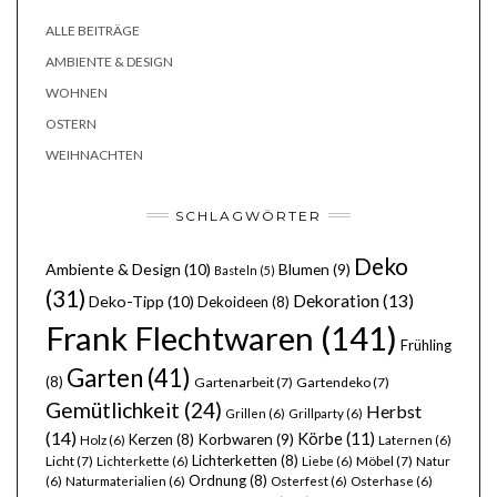
ALLE BEITRÄGE
AMBIENTE & DESIGN
WOHNEN
OSTERN
WEIHNACHTEN
SCHLAGWÖRTER
Deko
Ambiente & Design
(10)
Blumen
(9)
Basteln
(5)
(31)
Dekoration
(13)
Deko-Tipp
(10)
Dekoideen
(8)
Frank Flechtwaren
(141)
Frühling
Garten
(41)
(8)
Gartenarbeit
(7)
Gartendeko
(7)
Gemütlichkeit
(24)
Herbst
Grillen
(6)
Grillparty
(6)
(14)
Körbe
(11)
Kerzen
(8)
Korbwaren
(9)
Holz
(6)
Laternen
(6)
Lichterketten
(8)
Licht
(7)
Möbel
(7)
Lichterkette
(6)
Liebe
(6)
Natur
Ordnung
(8)
(6)
Naturmaterialien
(6)
Osterfest
(6)
Osterhase
(6)