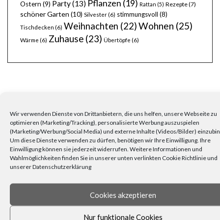
Pflanzen
(19)
Party
(13)
Ostern
(9)
Rezepte
(7)
Rattan
(5)
schöner Garten
(10)
stimmungsvoll
(8)
Silvester
(6)
Wohnen
(25)
Weihnachten
(22)
Tischdecken
(6)
Zuhause
(23)
Wärme
(6)
Übertöpfe
(6)
Wir verwenden Dienste von Drittanbietern, die uns helfen, unsere Webseite zu
FRAGEN, ANREGUNGEN, WÜNSCHE?
optimieren (Marketing/Tracking), personalisierte Werbung auszuspielen
(Marketing/Werbung/Social Media) und externe Inhalte (Videos/Bilder) einzubi
Um diese Dienste verwenden zu dürfen, benötigen wir Ihre Einwilligung. Ihre
Einwilligung können sie jederzeit widerrufen. Weitere Informationen und
Wahlmöglichkeiten finden Sie in unserer unten verlinkten Cookie Richtlinie und
unserer Datenschutzerklärung
Cookies akzeptieren
Nur funktionale Cookies