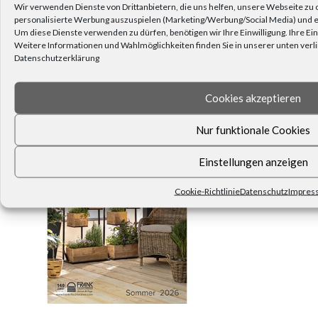
Wir verwenden Dienste von Drittanbietern, die uns helfen, unsere Webseite zu 
personalisierte Werbung auszuspielen (Marketing/Werbung/Social Media) und ex
Um diese Dienste verwenden zu dürfen, benötigen wir Ihre Einwilligung. Ihre Ein
Abonnieren Sie den Frank Flechtwaren-Newsletter.
Weitere Informationen und Wahlmöglichkeiten finden Sie in unserer unten verli
Datenschutzerklärung
UNSER KATALOG
Cookies akzeptieren
Nur funktionale Cookies
Einstellungen anzeigen
Cookie-Richtlinie
Datenschutz
Impres