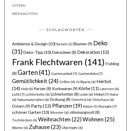
OSTERN
WEIHNACHTEN
SCHLAGWÖRTER
Deko
Ambiente & Design
(10)
Blumen
(9)
Basteln
(5)
(31)
Dekoration
(13)
Deko-Tipp
(10)
Dekoideen
(8)
Frank Flechtwaren
(141)
Frühling
Garten
(41)
(8)
Gartenarbeit
(7)
Gartendeko
(7)
Gemütlichkeit
(24)
Herbst
Grillen
(6)
Grillparty
(6)
(14)
Körbe
(11)
Kerzen
(8)
Korbwaren
(9)
Holz
(6)
Laternen
(6)
Lichterketten
(8)
Licht
(7)
Möbel
(7)
Lichterkette
(6)
Liebe
(6)
Natur
Ordnung
(8)
(6)
Naturmaterialien
(6)
Osterfest
(6)
Osterhase
(6)
Pflanzen
(19)
Party
(13)
Ostern
(9)
Rezepte
(7)
Rattan
(5)
schöner Garten
(10)
stimmungsvoll
(8)
Silvester
(6)
Wohnen
(25)
Weihnachten
(22)
Tischdecken
(6)
Zuhause
(23)
Wärme
(6)
Übertöpfe
(6)