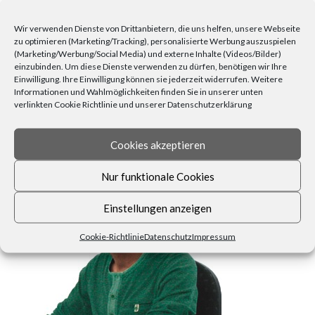
schöner Garten
(10)
stimmungsvoll
(8)
Silvester
(6)
Wohnen
(25)
Weihnachten
(22)
Tischdecken
(6)
Wir verwenden Dienste von Drittanbietern, die uns helfen, unsere Webseite
Zuhause
(23)
Wärme
(6)
Übertöpfe
(6)
zu optimieren (Marketing/Tracking), personalisierte Werbung auszuspielen
(Marketing/Werbung/Social Media) und externe Inhalte (Videos/Bilder)
einzubinden. Um diese Dienste verwenden zu dürfen, benötigen wir Ihre
Einwilligung. Ihre Einwilligung können sie jederzeit widerrufen. Weitere
Informationen und Wahlmöglichkeiten finden Sie in unserer unten
verlinkten Cookie Richtlinie und unserer Datenschutzerklärung
Cookies akzeptieren
FRAGEN, ANREGUNGEN, WÜNSCHE?
Nur funktionale Cookies
Einstellungen anzeigen
Cookie-Richtlinie
Datenschutz
Impressum