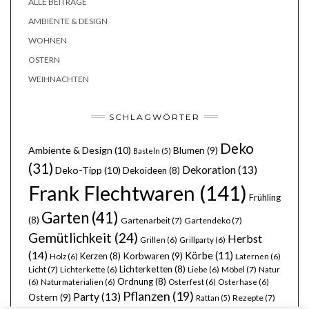
ALLE BEITRÄGE
AMBIENTE & DESIGN
WOHNEN
OSTERN
WEIHNACHTEN
SCHLAGWÖRTER
Deko
Ambiente & Design
(10)
Blumen
(9)
Basteln
(5)
(31)
Dekoration
(13)
Deko-Tipp
(10)
Dekoideen
(8)
Frank Flechtwaren
(141)
Frühling
Garten
(41)
(8)
Gartenarbeit
(7)
Gartendeko
(7)
Gemütlichkeit
(24)
Herbst
Grillen
(6)
Grillparty
(6)
(14)
Körbe
(11)
Kerzen
(8)
Korbwaren
(9)
Holz
(6)
Laternen
(6)
Lichterketten
(8)
Licht
(7)
Möbel
(7)
Lichterkette
(6)
Liebe
(6)
Natur
Ordnung
(8)
(6)
Naturmaterialien
(6)
Osterfest
(6)
Osterhase
(6)
Pflanzen
(19)
Party
(13)
Ostern
(9)
Rezepte
(7)
Rattan
(5)