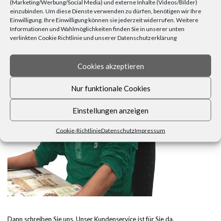
(Marketing/Werbung/Social Media) und externe Inhalte (Videos/Bilder)
einzubinden. Um diese Dienste verwenden zu dürfen, benötigen wir Ihre
Einwilligung. Ihre Einwilligung können sie jederzeit widerrufen. Weitere
Informationen und Wahlmöglichkeiten finden Sie in unserer unten
FRAGEN, ANREGUNGEN, WÜNSCHE?
verlinkten Cookie Richtlinie und unserer Datenschutzerklärung
Cookies akzeptieren
Nur funktionale Cookies
Einstellungen anzeigen
Cookie-Richtlinie
Datenschutz
Impressum
Dann schreiben Sie uns. Unser Kundenservice ist für Sie da.