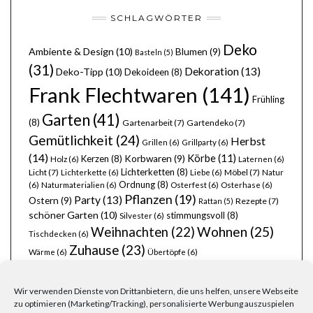
SCHLAGWÖRTER
Deko
Ambiente & Design
(10)
Blumen
(9)
Basteln
(5)
(31)
Dekoration
(13)
Deko-Tipp
(10)
Dekoideen
(8)
Frank Flechtwaren
(141)
Frühling
Garten
(41)
(8)
Gartenarbeit
(7)
Gartendeko
(7)
Gemütlichkeit
(24)
Herbst
Grillen
(6)
Grillparty
(6)
(14)
Körbe
(11)
Kerzen
(8)
Korbwaren
(9)
Holz
(6)
Laternen
(6)
Lichterketten
(8)
Licht
(7)
Möbel
(7)
Lichterkette
(6)
Liebe
(6)
Natur
Ordnung
(8)
(6)
Naturmaterialien
(6)
Osterfest
(6)
Osterhase
(6)
Pflanzen
(19)
Party
(13)
Ostern
(9)
Rezepte
(7)
Rattan
(5)
schöner Garten
(10)
stimmungsvoll
(8)
Silvester
(6)
Wohnen
(25)
Weihnachten
(22)
Tischdecken
(6)
Zuhause
(23)
Wärme
(6)
Übertöpfe
(6)
Wir verwenden Dienste von Drittanbietern, die uns helfen, unsere Webseite
zu optimieren (Marketing/Tracking), personalisierte Werbung auszuspielen