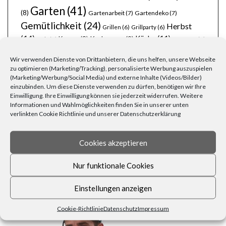
Garten
(41)
(8)
Gartenarbeit
(7)
Gartendeko
(7)
Gemütlichkeit
(24)
Herbst
Grillen
(6)
Grillparty
(6)
(14)
Körbe
(11)
Kerzen
(8)
Korbwaren
(9)
Holz
(6)
Laternen
(6)
Lichterketten
(8)
Licht
(7)
Möbel
(7)
Lichterkette
(6)
Liebe
(6)
Natur
Ordnung
(8)
(6)
Naturmaterialien
(6)
Osterfest
(6)
Osterhase
(6)
Wir verwenden Dienste von Drittanbietern, die uns helfen, unsere Webseite
Pflanzen
(19)
Party
(13)
zu optimieren (Marketing/Tracking), personalisierte Werbung auszuspielen
Ostern
(9)
Rezepte
(7)
Rattan
(5)
(Marketing/Werbung/Social Media) und externe Inhalte (Videos/Bilder)
schöner Garten
(10)
stimmungsvoll
(8)
Silvester
(6)
einzubinden. Um diese Dienste verwenden zu dürfen, benötigen wir Ihre
Wohnen
(25)
Weihnachten
(22)
Tischdecken
(6)
Einwilligung. Ihre Einwilligung können sie jederzeit widerrufen. Weitere
Zuhause
(23)
Informationen und Wahlmöglichkeiten finden Sie in unserer unten
Wärme
(6)
Übertöpfe
(6)
verlinkten Cookie Richtlinie und unserer Datenschutzerklärung
Cookies akzeptieren
Nur funktionale Cookies
FRAGEN, ANREGUNGEN, WÜNSCHE?
Einstellungen anzeigen
Cookie-Richtlinie
Datenschutz
Impressum