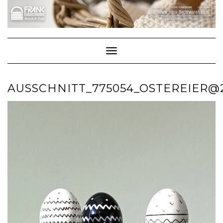
Skip
to
content
Toggle Navigation
AUSSCHNITT_775054_OSTEREIER@2