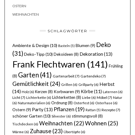
OSTERN
WEIHNACHTEN
SCHLAGWÖRTER
Deko
Ambiente & Design
(10)
Blumen
(9)
Basteln
(5)
(31)
Dekoration
(13)
Deko-Tipp
(10)
Dekoideen
(8)
Frank Flechtwaren
(141)
Frühling
Garten
(41)
(8)
Gartenarbeit
(7)
Gartendeko
(7)
Gemütlichkeit
(24)
Herbst
Grillen
(6)
Grillparty
(6)
(14)
Körbe
(11)
Kerzen
(8)
Korbwaren
(9)
Holz
(6)
Laternen
(6)
Lichterketten
(8)
Licht
(7)
Möbel
(7)
Lichterkette
(6)
Liebe
(6)
Natur
Ordnung
(8)
(6)
Naturmaterialien
(6)
Osterfest
(6)
Osterhase
(6)
Pflanzen
(19)
Party
(13)
Ostern
(9)
Rezepte
(7)
Rattan
(5)
schöner Garten
(10)
stimmungsvoll
(8)
Silvester
(6)
Wohnen
(25)
Weihnachten
(22)
Tischdecken
(6)
Zuhause
(23)
Wärme
(6)
Übertöpfe
(6)