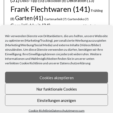
Dekoration
(13)
Deko-Tipp
(10)
Dekoideen
(8)
Frank Flechtwaren
(141)
Frühling
Garten
(41)
(8)
Gartenarbeit
(7)
Gartendeko
(7)
Gemütlichkeit
(24)
Herbst
Grillen
(6)
Grillparty
(6)
(14)
Körbe
(11)
Kerzen
(8)
Korbwaren
(9)
Holz
(6)
Laternen
(6)
Wir verwenden Dienste von Drittanbietern, die uns helfen, unsere Webseite
Lichterketten
(8)
Licht
(7)
Möbel
(7)
Lichterkette
(6)
Liebe
(6)
Natur
zu optimieren (Marketing/Tracking), personalisierte Werbung auszuspielen
Ordnung
(8)
(6)
Naturmaterialien
(6)
Osterfest
(6)
Osterhase
(6)
(Marketing/Werbung/Social Media) und externe Inhalte (Videos/Bilder)
Pflanzen
(19)
Party
(13)
Ostern
(9)
Rezepte
(7)
Rattan
(5)
einzubinden. Um diese Dienste verwenden zu dürfen, benötigen wir Ihre
schöner Garten
(10)
stimmungsvoll
(8)
Silvester
(6)
Einwilligung. Ihre Einwilligung können sie jederzeit widerrufen. Weitere
Wohnen
(25)
Weihnachten
(22)
Informationen und Wahlmöglichkeiten finden Sie in unserer unten
Tischdecken
(6)
verlinkten Cookie Richtlinie und unserer Datenschutzerklärung
Zuhause
(23)
Wärme
(6)
Übertöpfe
(6)
Cookies akzeptieren
Nur funktionale Cookies
Einstellungen anzeigen
FRAGEN, ANREGUNGEN, WÜNSCHE?
Cookie-Richtlinie
Datenschutz
Impressum