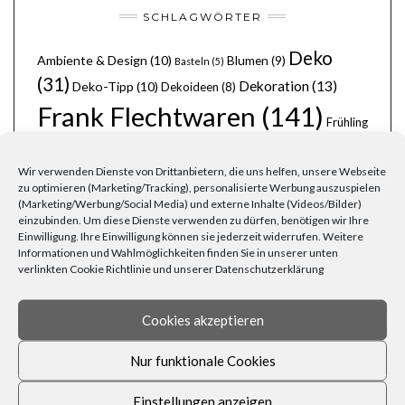
SCHLAGWÖRTER
Deko
Ambiente & Design
(10)
Blumen
(9)
Basteln
(5)
(31)
Dekoration
(13)
Deko-Tipp
(10)
Dekoideen
(8)
Frank Flechtwaren
(141)
Frühling
Garten
(41)
(8)
Gartenarbeit
(7)
Gartendeko
(7)
Wir verwenden Dienste von Drittanbietern, die uns helfen, unsere Webseite
Gemütlichkeit
(24)
Herbst
Grillen
(6)
Grillparty
(6)
zu optimieren (Marketing/Tracking), personalisierte Werbung auszuspielen
(14)
Körbe
(11)
Kerzen
(8)
Korbwaren
(9)
Holz
(6)
Laternen
(6)
(Marketing/Werbung/Social Media) und externe Inhalte (Videos/Bilder)
Lichterketten
(8)
Licht
(7)
Möbel
(7)
Lichterkette
(6)
Liebe
(6)
Natur
einzubinden. Um diese Dienste verwenden zu dürfen, benötigen wir Ihre
Ordnung
(8)
(6)
Naturmaterialien
(6)
Osterfest
(6)
Osterhase
(6)
Einwilligung. Ihre Einwilligung können sie jederzeit widerrufen. Weitere
Pflanzen
(19)
Party
(13)
Informationen und Wahlmöglichkeiten finden Sie in unserer unten
Ostern
(9)
Rezepte
(7)
Rattan
(5)
verlinkten Cookie Richtlinie und unserer Datenschutzerklärung
schöner Garten
(10)
stimmungsvoll
(8)
Silvester
(6)
Wohnen
(25)
Weihnachten
(22)
Tischdecken
(6)
Zuhause
(23)
Cookies akzeptieren
Wärme
(6)
Übertöpfe
(6)
Nur funktionale Cookies
Einstellungen anzeigen