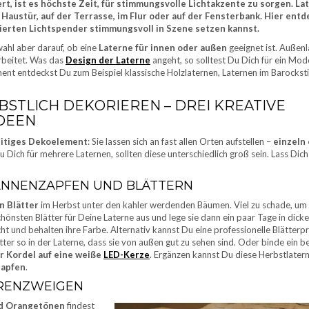
, ist es höchste Zeit, für stimmungsvolle Lichtakzente zu sorgen. La
 Haustür, auf der Terrasse, im Flur oder auf der Fensterbank. Hier ent
nierten Lichtspender stimmungsvoll in Szene setzen kannst.
wahl aber darauf, ob eine
Laterne für innen oder außen
geeignet ist. Außen
rbeitet. Was das
Design der Laterne
angeht, so solltest Du Dich für ein Mode
ment entdeckst Du zum Beispiel klassische Holzlaternen, Laternen im Barocksti
STLICH DEKORIEREN – DREI KREATIVE
DEEN
eitiges Dekoelement
: Sie lassen sich an fast allen Orten aufstellen –
einzeln 
u Dich für mehrere Laternen, sollten diese unterschiedlich groß sein. Lass Dich
ANNENZAPFEN UND BLÄTTERN
n Blätter
im Herbst unter den kahler werdenden Bäumen. Viel zu schade, um 
chönsten Blätter für Deine Laterne aus und lege sie dann ein paar Tage in dicke
t und behalten ihre Farbe. Alternativ kannst Du eine professionelle Blätterp
ter so in der Laterne, dass sie von außen gut zu sehen sind. Oder binde ein 
er Kordel auf eine weiße
LED-Kerze
. Ergänzen kannst Du diese Herbstlater
apfen
.
ERENZWEIGEN
nd Orangetönen
findest