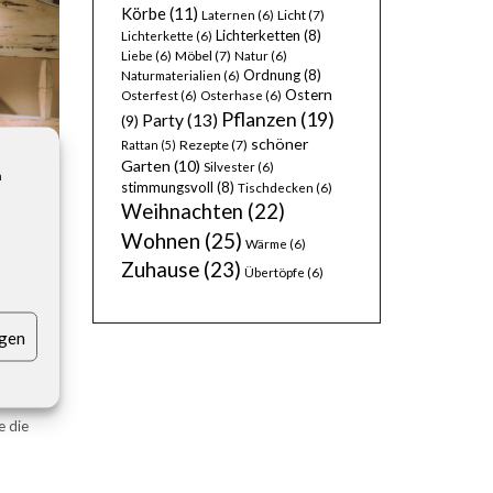
Körbe
(11)
Licht
(7)
Laternen
(6)
Lichterketten
(8)
Lichterkette
(6)
Möbel
(7)
Liebe
(6)
Natur
(6)
Ordnung
(8)
Naturmaterialien
(6)
Ostern
Osterfest
(6)
Osterhase
(6)
Pflanzen
(19)
Party
(13)
(9)
schöner
Rezepte
(7)
Rattan
(5)
Garten
(10)
Silvester
(6)
n
stimmungsvoll
(8)
Tischdecken
(6)
Weihnachten
(22)
Wohnen
(25)
Wärme
(6)
Zuhause
(23)
Übertöpfe
(6)
igen
e die