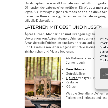
Du ab September überall. Um Laternen herbstlich zu gestalt
Dimension der Laterne einen größeren Kürbis oder mehrere k
legen. Als Unterlage eignet sich
Moos oder eine dicke Schi
passender
Beerenzweig
, der außen um die Laterne gelegt 
stilvolle Dekoration.
LATERNEN MIT OBST UND NÜSSEN
Äpfel, Birnen, Mandarinen und Orangen
eignen sich bes
Dekoration von Außenlaternen. Drinnen ist es für das Obst
Wir ve
Arrangiere die Früchte um eine Kerze herum und kompletti
(Marke
und Haselnüssen
. Aber aufgepasst: Schließe die Laterne gu
Media)
Eichhörnchen und Mäuse bedienen.
dürfen
Weiter
Als
Dekomaterialien für He
Cookie
übrigens auch
Kunstblumen
Getreideähren
Coo
Figuren
wie Igel, Hirsche, Wic
Kastanien
Kränze
Was die Gestaltung Deiner her
Farben des Herbstes und lass