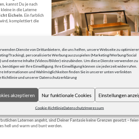
en, kannst Du je nach
leine in die Laterne
cht Eicheln
. Ein farblich
wird, komplettiert die
onders gut zur
 meist zu warm.
rwenden Dienste von Drittanbietern, die uns helfen, unsere Webseite zu optimiere
ere das Ganze mit
Wal-
ting/Tracking), personalisierte Werbung auszuspielen (Marketing/Werbung/Social
t zu, da sich sonst
 und externe Inhalte (Videos/Bilder) einzubinden. Um diese Dienste verwenden zu
, benötigen wir Ihre Einwilligung. Ihre Einwilligung können sie jederzeit widerrufen.
e Informationen und Wahlmöglichkeiten finden Sie in unserer unten verlinkten
rbstlaternen
eignen sich
 Richtlinie und unserer Datenschutzerklärung
kies akzeptieren
Nur funktionale Cookies
Einstellungen anze
htel oder Pilze
Cookie-Richtlinie
Datenschutz
Impressum
bstlichen Laternen angeht, sind Deiner Fantasie keine Grenzen gesetzt – feier
 es hell und warm und bunt werden.