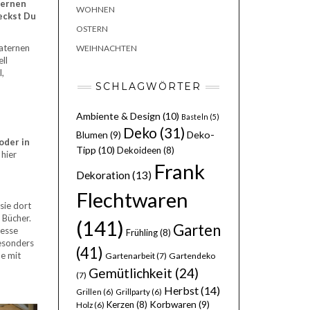
ternen
WOHNEN
deckst Du
OSTERN
laternen
WEIHNACHTEN
ll
l,
SCHLAGWÖRTER
Ambiente & Design
(10)
Basteln
(5)
Deko
(31)
Deko-
Blumen
(9)
oder in
Tipp
(10)
Dekoideen
(8)
 hier
Frank
Dekoration
(13)
Flechtwaren
sie dort
 Bücher.
(141)
Garten
resse
Frühling
(8)
besonders
(41)
ne mit
Gartenarbeit
(7)
Gartendeko
Gemütlichkeit
(24)
(7)
Herbst
(14)
Grillen
(6)
Grillparty
(6)
Kerzen
(8)
Korbwaren
(9)
Holz
(6)