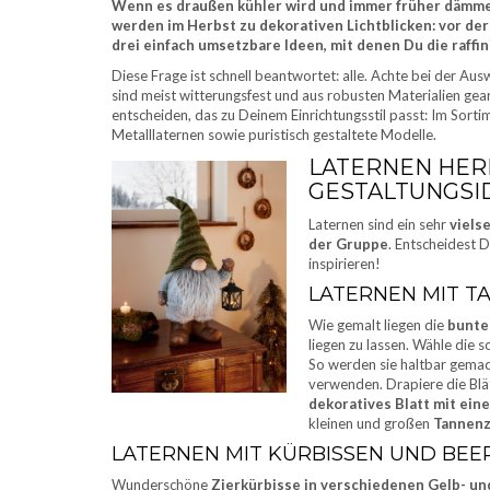
Wenn es draußen kühler wird und immer früher dämmert
werden im Herbst zu dekorativen Lichtblicken: vor der
drei einfach umsetzbare Ideen, mit denen Du die raffi
Diese Frage ist schnell beantwortet: alle. Achte bei der Aus
sind meist witterungsfest und aus robusten Materialien gea
entscheiden, das zu Deinem Einrichtungsstil passt: Im Sorti
Metalllaternen sowie puristisch gestaltete Modelle.
LATERNEN HERB
GESTALTUNGSI
Laternen sind ein sehr
viels
der Gruppe
. Entscheidest D
inspirieren!
LATERNEN MIT T
Wie gemalt liegen die
bunte
liegen zu lassen. Wähle die s
So werden sie haltbar gemach
verwenden. Drapiere die Blät
dekoratives Blatt mit ein
kleinen und großen
Tannenz
LATERNEN MIT KÜRBISSEN UND BE
Wunderschöne
Zierkürbisse in verschiedenen Gelb- u