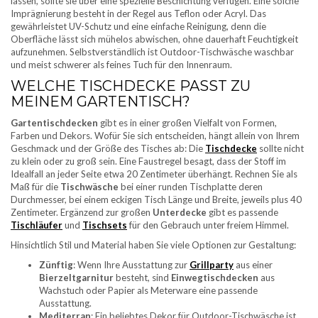
lassen, sollte sie über eine spezielle Beschichtung verfügen. Eine solche
Imprägnierung besteht in der Regel aus Teflon oder Acryl. Das
gewährleistet UV-Schutz und eine einfache Reinigung, denn die
Oberfläche lässt sich mühelos abwischen, ohne dauerhaft Feuchtigkeit
aufzunehmen. Selbstverständlich ist Outdoor-Tischwäsche waschbar
und meist schwerer als feines Tuch für den Innenraum.
WELCHE TISCHDECKE PASST ZU
MEINEM GARTENTISCH?
Gartentischdecken
gibt es in einer großen Vielfalt von Formen,
Farben und Dekors. Wofür Sie sich entscheiden, hängt allein von Ihrem
Geschmack und der Größe des Tisches ab: Die
Tischdecke
sollte nicht
zu klein oder zu groß sein. Eine Faustregel besagt, dass der Stoff im
Idealfall an jeder Seite etwa 20 Zentimeter überhängt. Rechnen Sie als
Maß für die
Tischwäsche
bei einer runden Tischplatte deren
Durchmesser, bei einem eckigen Tisch Länge und Breite, jeweils plus 40
Zentimeter. Ergänzend zur großen
Unterdecke
gibt es passende
Tischläufer
und
Tischsets
für den Gebrauch unter freiem Himmel.
Hinsichtlich Stil und Material haben Sie viele Optionen zur Gestaltung:
Zünftig
: Wenn Ihre Ausstattung zur
Grillparty
aus einer
Bierzeltgarnitur
besteht, sind
Einwegtischdecken
aus
Wachstuch oder Papier als Meterware eine passende
Ausstattung.
Mediterran
: Ein beliebtes Dekor für Outdoor-Tischwäsche ist