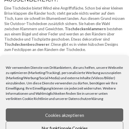
Eine Tischdecke bietet Wind eine Angriffsfläche. Schon bei einer kleinen
Brise klappen die Ränder hoch; steht gerade nichts weiter auf dem
Tisch, kann sie schnell im Blumenbeet landen. Aus diesem Grund müssen
Sie Outdoor-Tischdecken zusätzlich sichern. Sie haben die Wahl
zwischen Klammern und Gewichten.
Tischdeckenklammern
bestehen
aus einem Bügel und einer Feder und werden an den Rändern über
Tischdecke und Tischplatte geschoben. Etwas dekorativer sind
Tischdeckenbeschwerer
: Diese gibt es in vielen hübschen Designs
zum Festclippen an den Rändern der Tischdecke.
Wir verwenden Dienste von Drittanbietern, die uns helfen, unsere Webseite
zu optimieren (Marketing/Tracking), personalisierte Werbung auszuspielen
FEUERSCHALEN – SPENDEN LICHT & WÄRME IN IHREM GARTEN
(Marketing/Werbung/Social Media) und externe Inhalte (Videos/Bilder)
einzubinden. Um diese Dienste verwenden zu dürfen, benötigen wir Ihre
VORHÄNGE UND GARDINEN ALS GESTALTUNGSMITTEL FÜRS
Einwilligung. Ihre Einwilligung können sie jederzeit widerrufen. Weitere
ZIMMER
Informationen und Wahlmöglichkeiten finden Sie in unserer unten
verlinkten Cookie Richtlinie und unserer Datenschutzerklärung
KATEGORIEN
ALLE BEITRÄGE
Cookies akzeptieren
AMBIENTE & DESIGN
Nur funktionale Cookies
WOHNEN