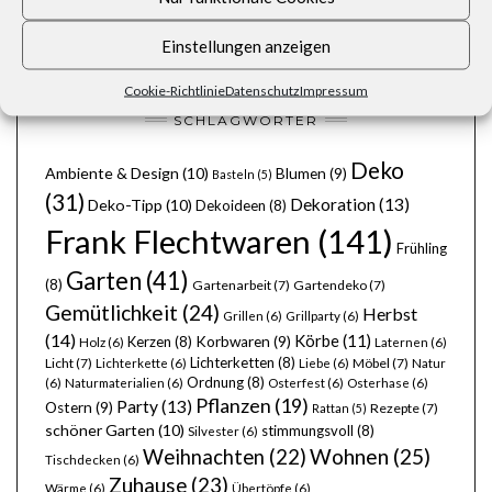
OSTERN
Einstellungen anzeigen
WEIHNACHTEN
Cookie-Richtlinie
Datenschutz
Impressum
SCHLAGWÖRTER
Deko
Ambiente & Design
(10)
Blumen
(9)
Basteln
(5)
(31)
Dekoration
(13)
Deko-Tipp
(10)
Dekoideen
(8)
Frank Flechtwaren
(141)
Frühling
Garten
(41)
(8)
Gartenarbeit
(7)
Gartendeko
(7)
Gemütlichkeit
(24)
Herbst
Grillen
(6)
Grillparty
(6)
(14)
Körbe
(11)
Kerzen
(8)
Korbwaren
(9)
Holz
(6)
Laternen
(6)
Lichterketten
(8)
Licht
(7)
Möbel
(7)
Lichterkette
(6)
Liebe
(6)
Natur
Ordnung
(8)
(6)
Naturmaterialien
(6)
Osterfest
(6)
Osterhase
(6)
Pflanzen
(19)
Party
(13)
Ostern
(9)
Rezepte
(7)
Rattan
(5)
schöner Garten
(10)
stimmungsvoll
(8)
Silvester
(6)
Wohnen
(25)
Weihnachten
(22)
Tischdecken
(6)
Zuhause
(23)
Wärme
(6)
Übertöpfe
(6)