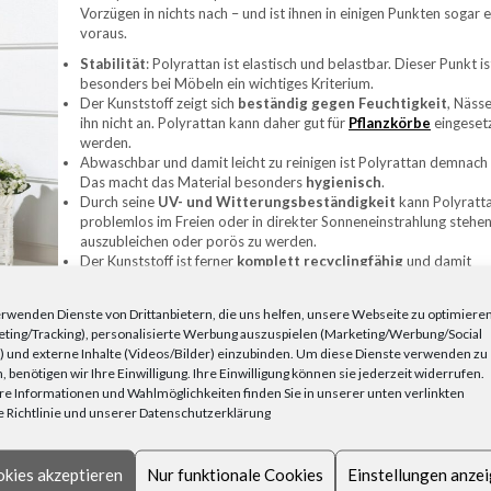
Vorzügen in nichts nach – und ist ihnen in einigen Punkten sogar e
voraus.
Stabilität
: Polyrattan ist elastisch und belastbar. Dieser Punkt is
besonders bei Möbeln ein wichtiges Kriterium.
Der Kunststoff zeigt sich
beständig gegen Feuchtigkeit
, Nässe
ihn nicht an. Polyrattan kann daher gut für
Pflanzkörbe
eingeset
werden.
Abwaschbar und damit leicht zu reinigen ist Polyrattan demnach
Das macht das Material besonders
hygienisch
.
Durch seine
UV- und Witterungsbeständigkeit
kann Polyratt
problemlos im Freien oder in direkter Sonneneinstrahlung stehe
auszubleichen oder porös zu werden.
Der Kunststoff ist ferner
komplett recyclingfähig
und damit
umweltfreundlich.
Ein ganz erheblicher Vorteil von Polyrattan für kleinere Körbe ist
rwenden Dienste von Drittanbietern, die uns helfen, unsere Webseite zu optimiere
Wasserfestigkeit. Dadurch können die Körbe ohne Weiteres in f
ting/Tracking), personalisierte Werbung auszuspielen (Marketing/Werbung/Social
 Kontakt mit Lebensmitteln in der Küche zum Einsatz kommen.
 und externe Inhalte (Videos/Bilder) einzubinden. Um diese Dienste verwenden zu
, benötigen wir Ihre Einwilligung. Ihre Einwilligung können sie jederzeit widerrufen.
KÖRBE BENUTZEN?
e Informationen und Wahlmöglichkeiten finden Sie in unserer unten verlinkten
 Richtlinie und unserer Datenschutzerklärung
Körbe aus Polyrattan als Ordnungshelfer und Wohnaccessoires
sie in vielen Formaten – vom kleinen Füllkorb bis zum Wäsches
Auslage-
und Universalkörbe: Legen Sie Badtextilien wie
kies akzeptieren
Nur funktionale Cookies
Einstellungen anze
Gästehandtücher oder Waschlappen in einem Korb ins