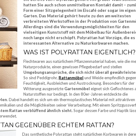
hatten Sie auch schon unmittelbaren Kontakt damit – zumi
Form einer Sitzgelegenheit im Eiscafé oder sogar im eige
Garten. Das Material gehört heute zu den am weitesten
verbreiteten Werkstoffen in der Produktion von Gartenm
Allerdings sind die Verwendungsmöglichkeiten für den
vielseitigen Kunststoff mit dem Möbelbau für Außenberei
noch lange nicht erschöpft. Polyrattan hat Vorzüge, die es
interessanten Alternative zu Naturkorbwaren machen.
WAS IST POLYRATTAN EIGENTLICH?
Flechtwaren aus natürlichem Pflanzenmaterial haben, wie die me
Naturprodukte, einen gewissen Pflegebedarf und stellen
Umgebungsansprüche, die sich nicht überall gewährleiste
So sind Peddigrohr,
Rattanmöbel
und Weide empfindlich gege
Feuchtigkeit, Ausbleichen und Austrocknung. Besonders für der
Witterung ausgesetzte
Gartenmöbel
eignet sich Geflochtenes 
Naturstoffen nur bedingt. In den 80er-Jahren entdeckte die
ylen
. Dabei handelt es sich um ein thermoplastisches Material mit attraktiven
ikalien und die Möglichkeiten seiner Verarbeitung. Mit einem Spritzgussver
htem Rattan verblüffend ähnlich sieht.
Sogar dessen Farbe und Haptik läss
erwendet.
TTAN GEGENÜBER ECHTEM RATTAN?
Das synthetische Polyrattan steht natürlichen Korbwaren in der