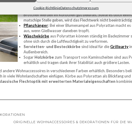
Badezimmerregal.
Cookie-Richtlinie
Datenschutz
Impressum
Füllkörbe
und Brotkörbe: Lebensmittel wie Gemüse, Obst ode
Brötchen werden im Körbchen gut belüftet. Sollte es doch einma
matschige Stelle geben, wird das Flechtwerk nicht beeinträchtig
Pflanzhänger
: Bei einer Blumenampel aus Polyrattan macht es 
aus, wenn Gießwasser daneben tropft.
Wäschekörbe
aus Polyrattan können ständig im Badezimmer s
ohne sich durch die Luftfeuchtigkeit zu verformen.
Servietten- und Besteckkörbe
sind ideal für die
Grillparty
i
Außenbereich.
Sogar
Holzkörbe
zum Transport von Kaminscheiten sind aus P
erhältlich und tragen dank ihrer Stabilität auch größere Lasten.
und andere Wohnaccessoires in verschiedenen Farben erhältlich. Besonders beli
ch in viele Wohnlandschaften einfügen. Körbe aus Polyrattan als Blickfang und
klassische Flechtoptik mit erweiterten Materialeigenschaften
kombinie
EKORATIONEN
ORIGINELLE WOHNACCESSOIRES & DEKORATIONEN FÜR DIE 