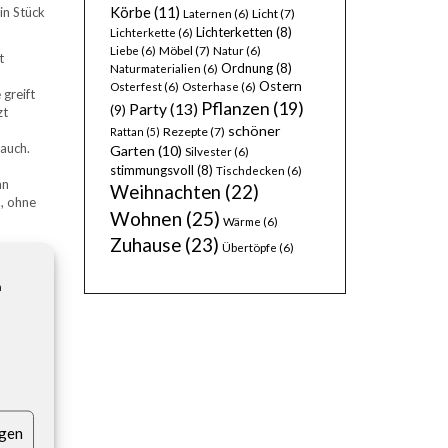
Körbe
(11)
in Stück
Licht
(7)
Laternen
(6)
Lichterketten
(8)
Lichterkette
(6)
Möbel
(7)
Liebe
(6)
Natur
(6)
t
Ordnung
(8)
Naturmaterialien
(6)
Ostern
Osterfest
(6)
Osterhase
(6)
 greift
Pflanzen
(19)
Party
(13)
(9)
zt
schöner
Rezepte
(7)
Rattan
(5)
 auch.
Garten
(10)
Silvester
(6)
stimmungsvoll
(8)
Tischdecken
(6)
an
Weihnachten
(22)
n, ohne
Wohnen
(25)
Wärme
(6)
Zuhause
(23)
Übertöpfe
(6)
 seine
n
euchteren
 erhalten
ammler.
igen