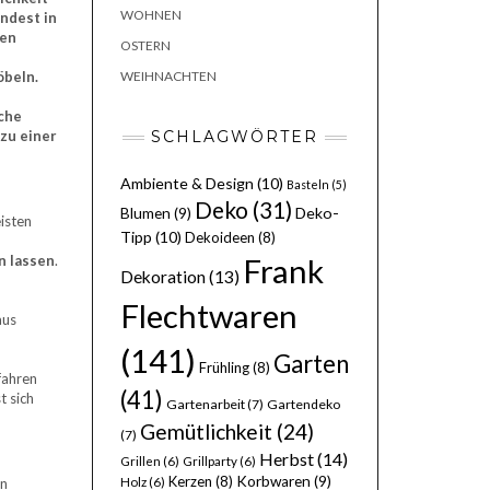
WOHNEN
ndest in
nen
OSTERN
öbeln.
WEIHNACHTEN
che
 zu einer
SCHLAGWÖRTER
Ambiente & Design
(10)
Basteln
(5)
Deko
(31)
Deko-
Blumen
(9)
isten
Tipp
(10)
Dekoideen
(8)
n lassen
.
Frank
Dekoration
(13)
n
Flechtwaren
aus
(141)
Garten
Frühling
(8)
fahren
(41)
t sich
Gartenarbeit
(7)
Gartendeko
Gemütlichkeit
(24)
(7)
Herbst
(14)
Grillen
(6)
Grillparty
(6)
Kerzen
(8)
Korbwaren
(9)
en
Holz
(6)