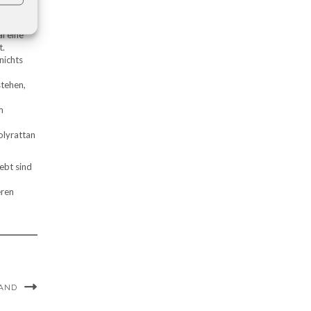
r
l eine
t.
nichts
tehen,
m
olyrattan
ebt sind
ren
WAND