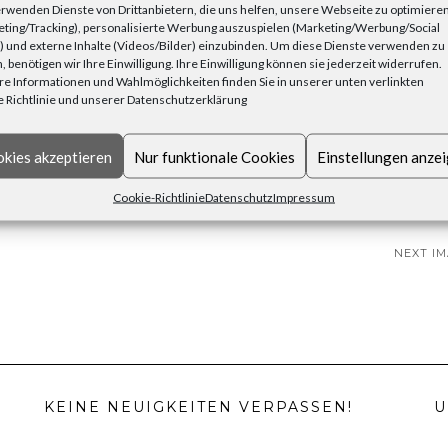
rwenden Dienste von Drittanbietern, die uns helfen, unsere Webseite zu optimiere
ting/Tracking), personalisierte Werbung auszuspielen (Marketing/Werbung/Social
 und externe Inhalte (Videos/Bilder) einzubinden. Um diese Dienste verwenden zu
, benötigen wir Ihre Einwilligung. Ihre Einwilligung können sie jederzeit widerrufen.
e Informationen und Wahlmöglichkeiten finden Sie in unserer unten verlinkten
 Richtlinie und unserer Datenschutzerklärung
kies akzeptieren
Nur funktionale Cookies
Einstellungen anze
Cookie-Richtlinie
Datenschutz
Impressum
NEXT I
KEINE NEUIGKEITEN VERPASSEN!
U