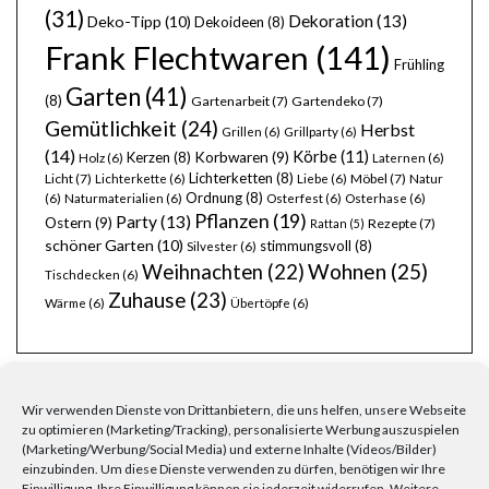
(31)
Dekoration
(13)
Deko-Tipp
(10)
Dekoideen
(8)
Frank Flechtwaren
(141)
Frühling
Garten
(41)
(8)
Gartenarbeit
(7)
Gartendeko
(7)
Gemütlichkeit
(24)
Herbst
Grillen
(6)
Grillparty
(6)
(14)
Körbe
(11)
Kerzen
(8)
Korbwaren
(9)
Holz
(6)
Laternen
(6)
Lichterketten
(8)
Licht
(7)
Möbel
(7)
Lichterkette
(6)
Liebe
(6)
Natur
Ordnung
(8)
(6)
Naturmaterialien
(6)
Osterfest
(6)
Osterhase
(6)
Pflanzen
(19)
Party
(13)
Ostern
(9)
Rezepte
(7)
Rattan
(5)
schöner Garten
(10)
stimmungsvoll
(8)
Silvester
(6)
Wohnen
(25)
Weihnachten
(22)
Tischdecken
(6)
Zuhause
(23)
Wärme
(6)
Übertöpfe
(6)
Wir verwenden Dienste von Drittanbietern, die uns helfen, unsere Webseite
zu optimieren (Marketing/Tracking), personalisierte Werbung auszuspielen
(Marketing/Werbung/Social Media) und externe Inhalte (Videos/Bilder)
einzubinden. Um diese Dienste verwenden zu dürfen, benötigen wir Ihre
FRAGEN, ANREGUNGEN, WÜNSCHE?
Einwilligung. Ihre Einwilligung können sie jederzeit widerrufen. Weitere