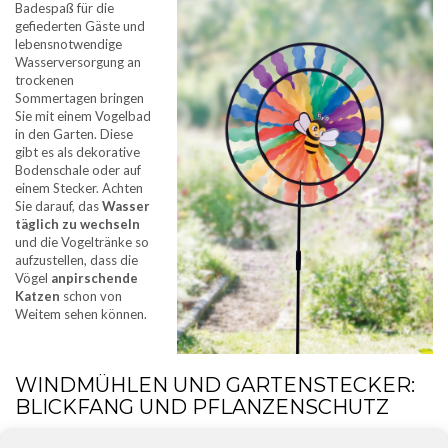
Badespaß für die
gefiederten Gäste und
lebensnotwendige
Wasserversorgung an
trockenen
Sommertagen bringen
Sie mit einem Vogelbad
in den Garten. Diese
gibt es als dekorative
Bodenschale oder auf
einem Stecker. Achten
Sie darauf, das
Wasser
täglich zu wechseln
und die Vogeltränke so
aufzustellen, dass die
Vögel
anpirschende
Katzen
schon von
Weitem sehen können.
WINDMÜHLEN UND GARTENSTECKER:
BLICKFANG UND PFLANZENSCHUTZ
Windspiele – meist in der klassischen Windmühlenform gehalten –