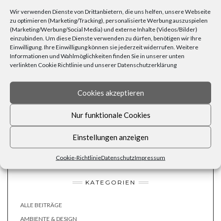
bringen mit ihrer vom Zufall gesteuerten Rotation
immer wieder neue
Wir verwenden Dienste von Drittanbietern, die uns helfen, unsere Webseite
Farbeffekte.
Gartenstecker mit metallischen Flächen oder aus Glas
zu optimieren (Marketing/Tracking), personalisierte Werbung auszuspielen
fangen Sonnenstrahlen
ein und reflektieren farbenfroh. Mit solchen
(Marketing/Werbung/Social Media) und externe Inhalte (Videos/Bilder)
Elementen beleben Sie stille Winkel des Gartens. Sie können
einzubinden. Um diese Dienste verwenden zu dürfen, benötigen wir Ihre
Gartenstecker aber auch punktuell dazu benutzen, Vögel freundlich von
Einwilligung. Ihre Einwilligung können sie jederzeit widerrufen. Weitere
bestimmten Landeplätzen abzuhalten, etwa frisch ausgepflanzten
Informationen und Wahlmöglichkeiten finden Sie in unserer unten
Blumen: Bis die Tiere sich an die Windmühle oder den glänzenden
verlinkten Cookie Richtlinie und unserer Datenschutzerklärung
Stecker gewöhnt haben, haben die Pflanzen ein paar Tage Zeit zum
Anwurzeln.
Setzen Sie Ihren Garten in Szene und verschönern Sie ihn mit
Cookies akzeptieren
stilvollen Garten-Dekorationen.
Nur funktionale Cookies
Einstellungen anzeigen
FLASCHENKÖRBE FÜR BIERFLASCHEN & CO. AM TAG DES BIERES
KISTEN, SCHACHTELN, DOSEN: ORDNUNGSHELFER IM ALLTAG
Cookie-Richtlinie
Datenschutz
Impressum
KATEGORIEN
ALLE BEITRÄGE
AMBIENTE & DESIGN