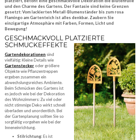
platziert, betont eine geschmackvolle Dekoration die Blütenfülle
und den Charme des Gartens. Der Fantasie sind keine Grenzen
gesetzt: Vom lackierten Metall-Blumenständer bis zum rosa
Flamingo am Gartenteich ist alles denkbar. Zaubern Sie
einzigartige Atmosphäre mit Farben, Formen, Licht und
Bewegung!
GESCHMACKVOLL PLATZIERTE
SCHMUCKEFFEKTE
Gartendekorationen
sind
vielfältig: Kleine Details wie
Gartenstecker
oder größere
Objekte wie Pflanzentreppen
ergeben zusammen ein
abwechslungsreiches Ambiente.
Beim Schmücken des Gartens ist
es jedoch wie bei der Dekoration
des Wohnzimmers: Zu viel oder
nicht stimmige Deko wirkt schnell
überladen und unordentlich. Bei
der Gartenplanung sollten Sie so
sorgfältig vorgehen wie bei der
Inneneinrichtung.
Stilrichtung
: Es ist