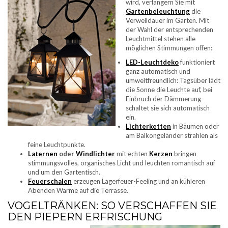
wird, verlängern Sie mit
Gartenbeleuchtung
die
Verweildauer im Garten. Mit
der Wahl der entsprechenden
Leuchtmittel stehen alle
möglichen Stimmungen offen:
LED-Leuchtdeko
funktioniert
ganz automatisch und
umweltfreundlich: Tagsüber lädt
die Sonne die Leuchte auf, bei
Einbruch der Dämmerung
schaltet sie sich automatisch
ein.
Lichterketten
in Bäumen oder
am Balkongeländer strahlen als
feine Leuchtpunkte.
Laternen
oder
Windlichter
mit echten
Kerzen
bringen
stimmungsvolles, organisches Licht und leuchten romantisch auf
und um den Gartentisch.
Feuerschalen
erzeugen Lagerfeuer-Feeling und an kühleren
Abenden Wärme auf die Terrasse.
VOGELTRÄNKEN: SO VERSCHAFFEN SIE
DEN PIEPERN ERFRISCHUNG