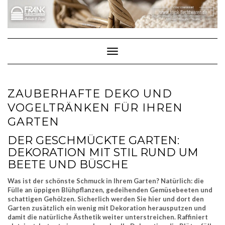
Skip
to
content
Toggle Navigation
ZAUBERHAFTE DEKO UND
VOGELTRÄNKEN FÜR IHREN
GARTEN
DER GESCHMÜCKTE GARTEN:
DEKORATION MIT STIL RUND UM
BEETE UND BÜSCHE
Was ist der schönste Schmuck in Ihrem Garten? Natürlich: die
Fülle an üppigen Blühpflanzen, gedeihenden Gemüsebeeten und
schattigen Gehölzen. Sicherlich werden Sie hier und dort den
Garten zusätzlich ein wenig mit Dekoration herausputzen und
damit die natürliche Ästhetik weiter unterstreichen. Raffiniert