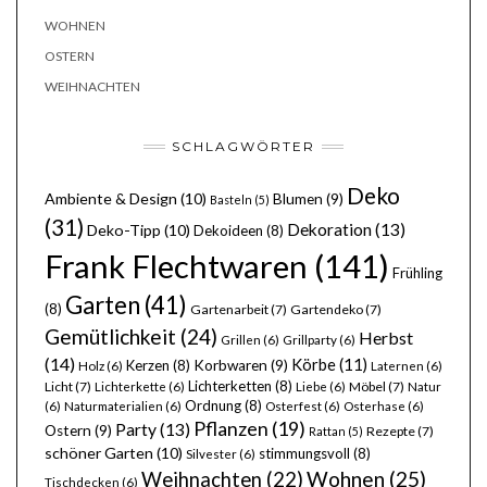
WOHNEN
OSTERN
WEIHNACHTEN
SCHLAGWÖRTER
Deko
Ambiente & Design
(10)
Blumen
(9)
Basteln
(5)
(31)
Dekoration
(13)
Deko-Tipp
(10)
Dekoideen
(8)
Frank Flechtwaren
(141)
Frühling
Garten
(41)
(8)
Gartenarbeit
(7)
Gartendeko
(7)
Gemütlichkeit
(24)
Herbst
Grillen
(6)
Grillparty
(6)
(14)
Körbe
(11)
Kerzen
(8)
Korbwaren
(9)
Holz
(6)
Laternen
(6)
Lichterketten
(8)
Licht
(7)
Möbel
(7)
Lichterkette
(6)
Liebe
(6)
Natur
Ordnung
(8)
(6)
Naturmaterialien
(6)
Osterfest
(6)
Osterhase
(6)
Pflanzen
(19)
Party
(13)
Ostern
(9)
Rezepte
(7)
Rattan
(5)
schöner Garten
(10)
stimmungsvoll
(8)
Silvester
(6)
Wohnen
(25)
Weihnachten
(22)
Tischdecken
(6)