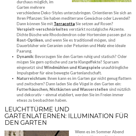
durchaus möglich, im
Garten mehrere
verschiedene Deko-Styles unterzubringen. Orientieren Sie sich an
Ihren Pflanzen: Sie haben mediterrane Gewächse oder Lavendel?
Dann können Sie mit
Terracotta
Sie setzen auf Rosen?
Verspielt-verschnörkeltes
verstärkt nostalgische Akzente.
Dichte Büsche wie Rhododendron oder Hortensien passen gut zu
Rost-Optiken
, und wenn Sie es traditionell mögen, sind
Dauerblüher wie Geranien oder Petunien und
Holz
eine ideale
Paarung.
Dynamik
: Bevorzugen Sie den Garten ruhig und statisch? Oder
mögen Sie gern optische und zarte Klangeffekte? Sparsam
eingesetzt sind
Windmühlen und Klangspiele
unaufdringliche
Impulsgeber für eine bewegte Gartenlandschaft.
Naturreichtum
: Ihnen kann es im Garten gar nicht genug flattern
und zwitschern? Dann laden Sie die Vögel in den Garten ein:
Futterhäuschen, Nistkästen und Wasserstellen
sind nützlich
und dekorativ – einmal etabliert, werden Sie im Freien immer
etwas zu beobachten haben.
LEUCHTTÜRME UND
GARTENLATERNEN: ILLUMINATION FÜR
DEN GARTEN
Wenn es im Sommer Abend