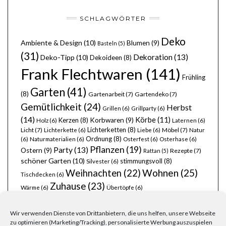
SCHLAGWÖRTER
Deko
Ambiente & Design
(10)
Blumen
(9)
Basteln
(5)
(31)
Dekoration
(13)
Deko-Tipp
(10)
Dekoideen
(8)
Frank Flechtwaren
(141)
Frühling
Garten
(41)
(8)
Gartenarbeit
(7)
Gartendeko
(7)
Gemütlichkeit
(24)
Herbst
Grillen
(6)
Grillparty
(6)
(14)
Körbe
(11)
Kerzen
(8)
Korbwaren
(9)
Holz
(6)
Laternen
(6)
Lichterketten
(8)
Licht
(7)
Möbel
(7)
Lichterkette
(6)
Liebe
(6)
Natur
Ordnung
(8)
(6)
Naturmaterialien
(6)
Osterfest
(6)
Osterhase
(6)
Pflanzen
(19)
Party
(13)
Ostern
(9)
Rezepte
(7)
Rattan
(5)
schöner Garten
(10)
stimmungsvoll
(8)
Silvester
(6)
Wohnen
(25)
Weihnachten
(22)
Tischdecken
(6)
Zuhause
(23)
Wärme
(6)
Übertöpfe
(6)
Wir verwenden Dienste von Drittanbietern, die uns helfen, unsere Webseite
zu optimieren (Marketing/Tracking), personalisierte Werbung auszuspielen