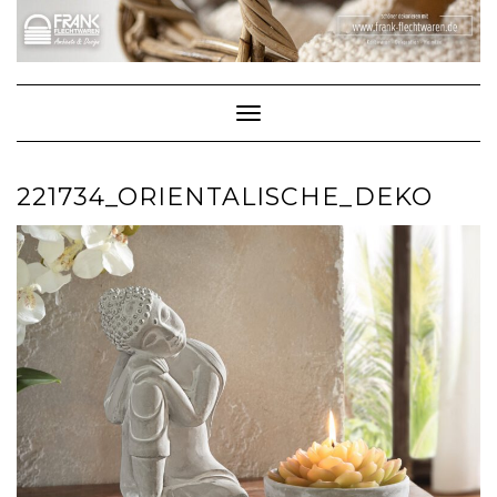
Skip
to
content
Toggle Navigation
221734_ORIENTALISCHE_DEKO