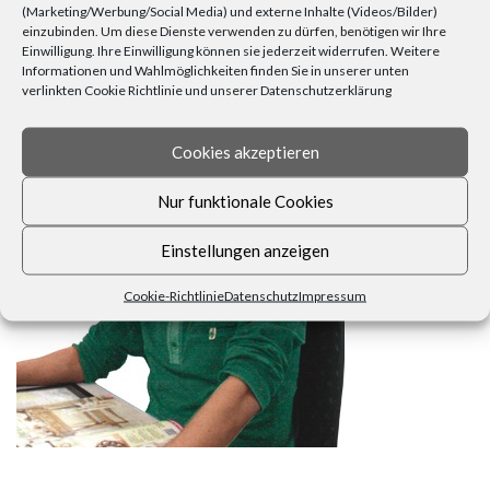
(Marketing/Werbung/Social Media) und externe Inhalte (Videos/Bilder)
einzubinden. Um diese Dienste verwenden zu dürfen, benötigen wir Ihre
Einwilligung. Ihre Einwilligung können sie jederzeit widerrufen. Weitere
Informationen und Wahlmöglichkeiten finden Sie in unserer unten
verlinkten Cookie Richtlinie und unserer Datenschutzerklärung
FRAGEN, ANREGUNGEN, WÜNSCHE?
Cookies akzeptieren
Nur funktionale Cookies
Einstellungen anzeigen
Cookie-Richtlinie
Datenschutz
Impressum