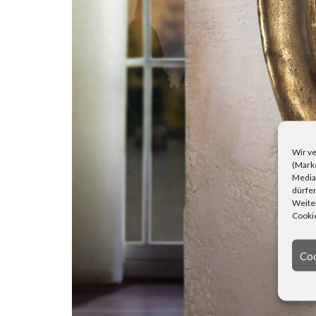
Wir ve
(Marke
Media)
dürfen
Weiter
Cookie
Coo