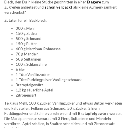
Blech, den Du in kleine Stücke geschnitten in einer
Etagere
zum
Zugreifen anbietest und
schön verpackt
als kleine Aufmerksamkeit
verschenkst?
Zutaten für ein Backblech:
300 g Mehl
150 g Zucker
500 g Schmand
150 g Butter
400 g Marzipan-Rohmasse
70 g Mandeln
50 g Sultaninen
100 g Schlagsahne
6 Eier
1 Tüte Vanillinzucker
1 Tüte Puddingpulver Vanillegeschmack
Bratapfelgewürz
1,2 kg säuerliche Äpfel
Zitronensaft
Teig aus Mehl, 100 g Zucker, Vanillinzucker und etwas Butter verkneten
und kalt stellen. Füllung aus Schmand, 50 g Zucker, 2 Eiern,
Puddingpulver und Sahne verrühren und mit
Bratapfelgewürz
würzen.
Die Marzipanmasse separat mit 3 Eiern, Sultaninen und Mandeln
verrühren. Äpfel schälen, in Spalten schneiden und mit Zitronensaft