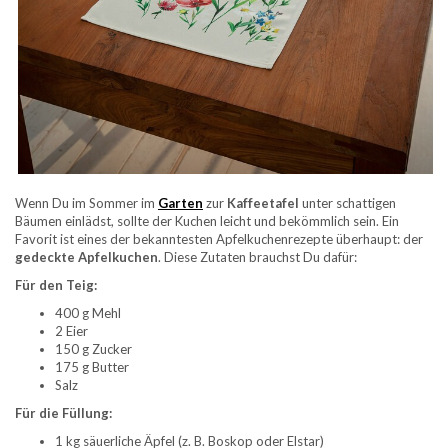
Wenn Du im Sommer im
Garten
zur
Kaffeetafel
unter schattigen
Bäumen einlädst, sollte der Kuchen leicht und bekömmlich sein. Ein
Favorit ist eines der bekanntesten Apfelkuchenrezepte überhaupt: der
gedeckte Apfelkuchen
. Diese Zutaten brauchst Du dafür:
Für den Teig:
400 g Mehl
2 Eier
150 g Zucker
175 g Butter
Salz
Für die Füllung:
1 kg säuerliche Äpfel (z. B. Boskop oder Elstar)