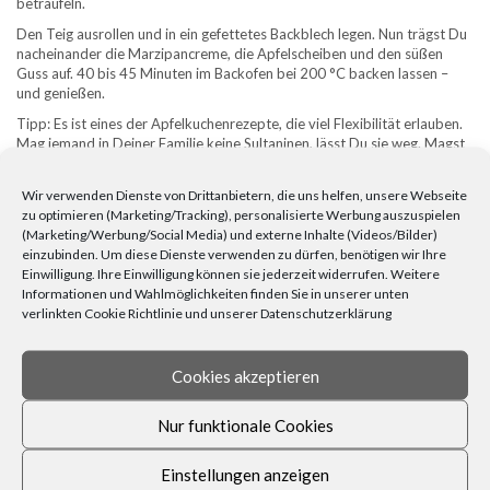
beträufeln.
Den Teig ausrollen und in ein gefettetes Backblech legen. Nun trägst Du
nacheinander die Marzipancreme, die Apfelscheiben und den süßen
Guss auf. 40 bis 45 Minuten im Backofen bei 200 °C backen lassen –
und genießen.
Tipp: Es ist eines der Apfelkuchenrezepte, die viel Flexibilität erlauben.
Mag jemand in Deiner Familie keine Sultaninen, lässt Du sie weg. Magst
Du Deinen Kuchen gerne mit einem „Schuss“, kannst Du etwas Calvados
in die Schmandmasse einrühren. Der Kuchen wird zu Hause
im
Wir verwenden Dienste von Drittanbietern, die uns helfen, unsere Webseite
Lichterglanz des Christbaums
genauso vorzüglich munden wie bei
zu optimieren (Marketing/Tracking), personalisierte Werbung auszuspielen
der
Silvesterparty
mit Deinen besten Freunden
.
(Marketing/Werbung/Social Media) und externe Inhalte (Videos/Bilder)
einzubinden. Um diese Dienste verwenden zu dürfen, benötigen wir Ihre
Einwilligung. Ihre Einwilligung können sie jederzeit widerrufen. Weitere
Informationen und Wahlmöglichkeiten finden Sie in unserer unten
verlinkten Cookie Richtlinie und unserer Datenschutzerklärung
Cookies akzeptieren
Nur funktionale Cookies
Einstellungen anzeigen