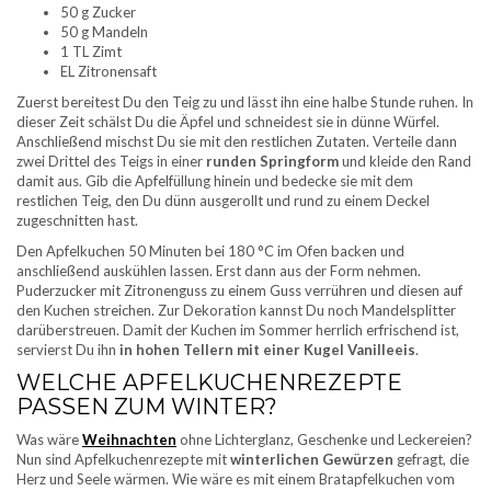
50 g Zucker
50 g Mandeln
1 TL Zimt
EL Zitronensaft
Zuerst bereitest Du den Teig zu und lässt ihn eine halbe Stunde ruhen. In
dieser Zeit schälst Du die Äpfel und schneidest sie in dünne Würfel.
Anschließend mischst Du sie mit den restlichen Zutaten. Verteile dann
zwei Drittel des Teigs in einer
runden Springform
und kleide den Rand
damit aus. Gib die Apfelfüllung hinein und bedecke sie mit dem
restlichen Teig, den Du dünn ausgerollt und rund zu einem Deckel
zugeschnitten hast.
Den Apfelkuchen 50 Minuten bei 180 °C im Ofen backen und
anschließend auskühlen lassen. Erst dann aus der Form nehmen.
Puderzucker mit Zitronenguss zu einem Guss verrühren und diesen auf
den Kuchen streichen. Zur Dekoration kannst Du noch Mandelsplitter
darüberstreuen. Damit der Kuchen im Sommer herrlich erfrischend ist,
servierst Du ihn
in hohen Tellern mit einer Kugel Vanilleeis
.
WELCHE APFELKUCHENREZEPTE
PASSEN ZUM WINTER?
Was wäre
Weihnachten
ohne Lichterglanz, Geschenke und Leckereien?
Nun sind Apfelkuchenrezepte mit
winterlichen Gewürzen
gefragt, die
Herz und Seele wärmen. Wie wäre es mit einem Bratapfelkuchen vom