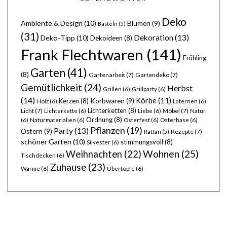
Deko
Ambiente & Design
(10)
Blumen
(9)
Basteln
(5)
(31)
Dekoration
(13)
Deko-Tipp
(10)
Dekoideen
(8)
Frank Flechtwaren
(141)
Frühling
Garten
(41)
(8)
Gartenarbeit
(7)
Gartendeko
(7)
Gemütlichkeit
(24)
Herbst
Grillen
(6)
Grillparty
(6)
(14)
Körbe
(11)
Kerzen
(8)
Korbwaren
(9)
Holz
(6)
Laternen
(6)
Lichterketten
(8)
Licht
(7)
Möbel
(7)
Lichterkette
(6)
Liebe
(6)
Natur
Ordnung
(8)
(6)
Naturmaterialien
(6)
Osterfest
(6)
Osterhase
(6)
Pflanzen
(19)
Party
(13)
Ostern
(9)
Rezepte
(7)
Rattan
(5)
schöner Garten
(10)
stimmungsvoll
(8)
Silvester
(6)
Wohnen
(25)
Weihnachten
(22)
Tischdecken
(6)
Zuhause
(23)
Wärme
(6)
Übertöpfe
(6)